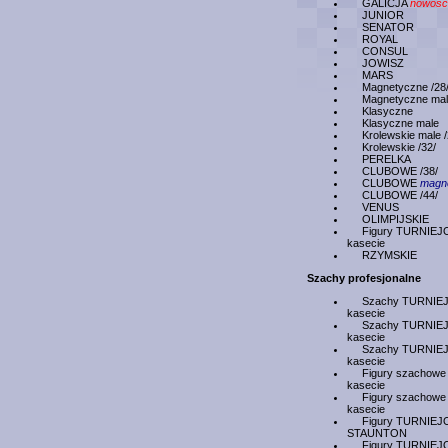
GALICJA
nowosc
JUNIOR
SENATOR
ROYAL
CONSUL
JOWISZ
MARS
Magnetyczne /28
Magnetyczne ma
Klasyczne
Klasyczne male
Krolewskie male /
Krolewskie /32/
PERELKA
CLUBOWE /38/
CLUBOWE
magn
CLUBOWE /44/
VENUS
OLIMPIJSKIE
Figury TURNIEJ
kasecie
RZYMSKIE
Szachy profesjonalne
Szachy TURNIE
kasecie
Szachy TURNIE
kasecie
Szachy TURNIE
kasecie
Figury szachowe 
kasecie
Figury szachowe 
kasecie
Figury TURNIEJ
STAUNTON
Figury TURNIEJ