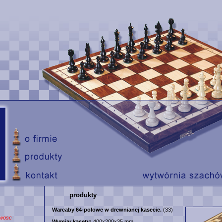
produkty
Warcaby 64-polowe w drewnianej kasecie.
(33)
wosc
Wymiar kasety:
400x200x35 mm