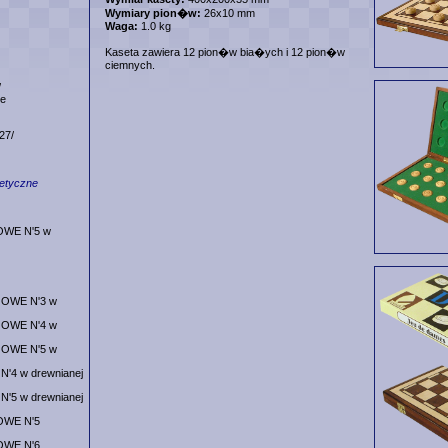
Wymiary pion�w:
26x10 mm
Waga:
1.0 kg
Kaseta zawiera 12 pion�w bia�ych i 12 pion�w
ciemnych.
/
le
27/
etyczne
OWE N'5 w
JOWE N'3 w
JOWE N'4 w
JOWE N'5 w
N'4 w drewnianej
N'5 w drewnianej
OWE N'5
OWE N'6